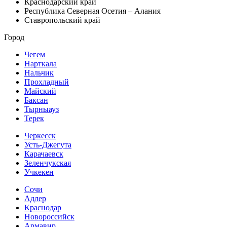
Краснодарский край
Республика Северная Осетия – Алания
Ставропольский край
Город
Чегем
Нарткала
Нальчик
Прохладный
Майский
Баксан
Тырныауз
Терек
Черкесск
Усть-Джегута
Карачаевск
Зеленчукская
Учкекен
Сочи
Адлер
Краснодар
Новороссийск
Армавир