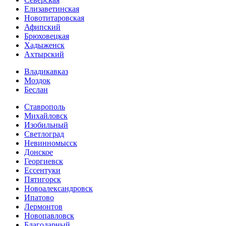
Елизаветинская
Новотитаровская
Афипский
Брюховецкая
Хадыженск
Ахтырский
Владикавказ
Моздок
Беслан
Ставрополь
Михайловск
Изобильный
Светлоград
Невинномысск
Донское
Георгиевск
Ессентуки
Пятигорск
Новоалександровск
Ипатово
Лермонтов
Новопавловск
Благодарный