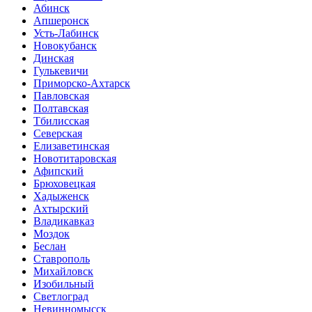
Абинск
Апшеронск
Усть-Лабинск
Новокубанск
Динская
Гулькевичи
Приморско-Ахтарск
Павловская
Полтавская
Тбилисская
Северская
Елизаветинская
Новотитаровская
Афипский
Брюховецкая
Хадыженск
Ахтырский
Владикавказ
Моздок
Беслан
Ставрополь
Михайловск
Изобильный
Светлоград
Невинномысск