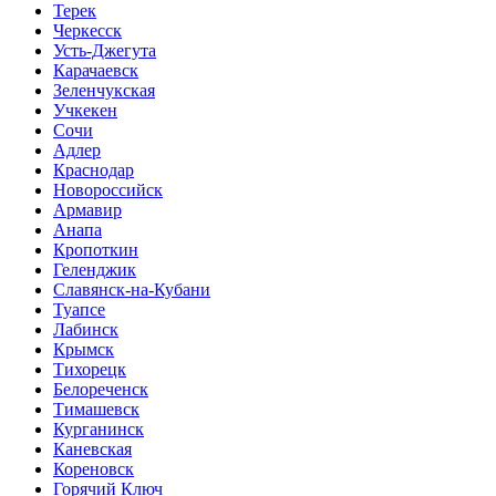
Терек
Черкесск
Усть-Джегута
Карачаевск
Зеленчукская
Учкекен
Сочи
Адлер
Краснодар
Новороссийск
Армавир
Анапа
Кропоткин
Геленджик
Славянск-на-Кубани
Туапсе
Лабинск
Крымск
Тихорецк
Белореченск
Тимашевск
Курганинск
Каневская
Кореновск
Горячий Ключ