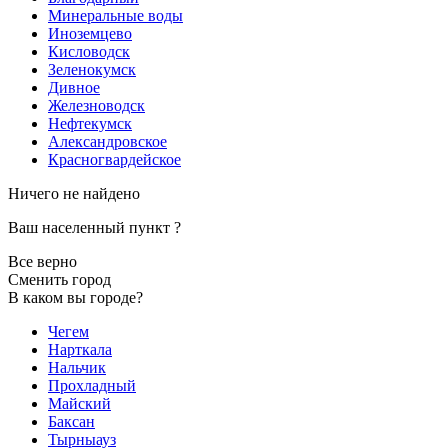
Минеральные воды
Иноземцево
Кисловодск
Зеленокумск
Дивное
Железноводск
Нефтекумск
Александровское
Красногвардейское
Ничего не найдено
Ваш населенный пункт
?
Все верно
Сменить город
В каком вы городе?
Чегем
Нарткала
Нальчик
Прохладный
Майский
Баксан
Тырныауз