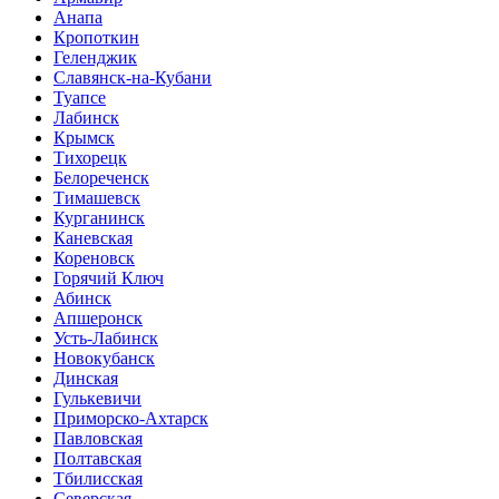
Анапа
Кропоткин
Геленджик
Славянск-на-Кубани
Туапсе
Лабинск
Крымск
Тихорецк
Белореченск
Тимашевск
Курганинск
Каневская
Кореновск
Горячий Ключ
Абинск
Апшеронск
Усть-Лабинск
Новокубанск
Динская
Гулькевичи
Приморско-Ахтарск
Павловская
Полтавская
Тбилисская
Северская