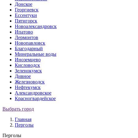
Донское
Георгиевск
Ессентуки
Пятигорск
Новоалександровск
Ипатово
Лермонтов
Новопавловск
Благодарный
Минеральные воды
Иноземцево
Кисловодск
Зеленокумск
Дивное
Железноводск
Нефтекумск
Александровское
Красногвардейское
Выбрать город
Главная
Перголы
Перголы