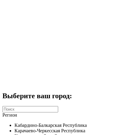
Комплекты домофонов
СКУД
Домофоны CTV
Портфолио
Услуги
Акции
Калькулятор
Контакты
Заказать звонок
Выберите ваш город:
Регион
Кабардино-Балкарская Республика
Карачаево-Черкесская Республика