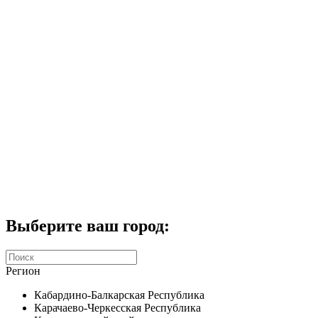
Комплекты домофонов
СКУД
Домофоны CTV
Портфолио
Услуги
Акции
Калькулятор
Контакты
Заказать звонок
Выберите ваш город:
Регион
Кабардино-Балкарская Республика
Карачаево-Черкесская Республика