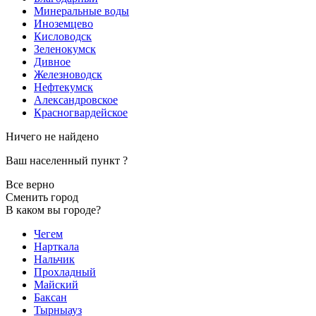
Минеральные воды
Иноземцево
Кисловодск
Зеленокумск
Дивное
Железноводск
Нефтекумск
Александровское
Красногвардейское
Ничего не найдено
Ваш населенный пункт
?
Все верно
Сменить город
В каком вы городе?
Чегем
Нарткала
Нальчик
Прохладный
Майский
Баксан
Тырныауз