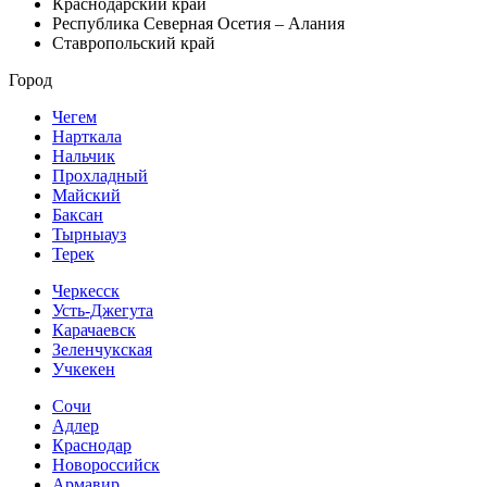
Краснодарский край
Республика Северная Осетия – Алания
Ставропольский край
Город
Чегем
Нарткала
Нальчик
Прохладный
Майский
Баксан
Тырныауз
Терек
Черкесск
Усть-Джегута
Карачаевск
Зеленчукская
Учкекен
Сочи
Адлер
Краснодар
Новороссийск
Армавир