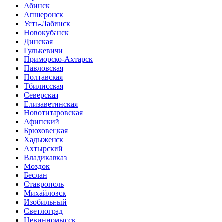
Абинск
Апшеронск
Усть-Лабинск
Новокубанск
Динская
Гулькевичи
Приморско-Ахтарск
Павловская
Полтавская
Тбилисская
Северская
Елизаветинская
Новотитаровская
Афипский
Брюховецкая
Хадыженск
Ахтырский
Владикавказ
Моздок
Беслан
Ставрополь
Михайловск
Изобильный
Светлоград
Невинномысск