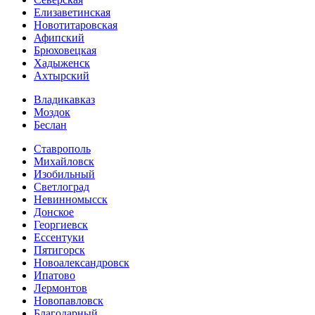
Елизаветинская
Новотитаровская
Афипский
Брюховецкая
Хадыженск
Ахтырский
Владикавказ
Моздок
Беслан
Ставрополь
Михайловск
Изобильный
Светлоград
Невинномысск
Донское
Георгиевск
Ессентуки
Пятигорск
Новоалександровск
Ипатово
Лермонтов
Новопавловск
Благодарный