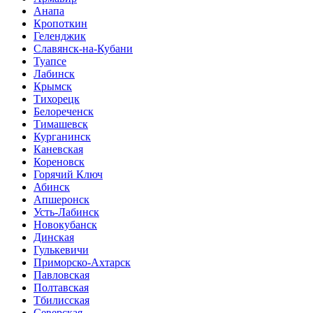
Анапа
Кропоткин
Геленджик
Славянск-на-Кубани
Туапсе
Лабинск
Крымск
Тихорецк
Белореченск
Тимашевск
Курганинск
Каневская
Кореновск
Горячий Ключ
Абинск
Апшеронск
Усть-Лабинск
Новокубанск
Динская
Гулькевичи
Приморско-Ахтарск
Павловская
Полтавская
Тбилисская
Северская