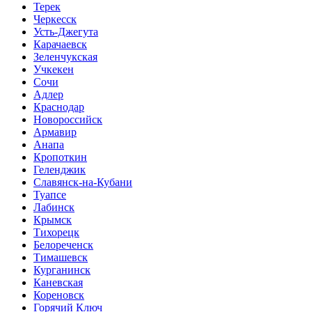
Терек
Черкесск
Усть-Джегута
Карачаевск
Зеленчукская
Учкекен
Сочи
Адлер
Краснодар
Новороссийск
Армавир
Анапа
Кропоткин
Геленджик
Славянск-на-Кубани
Туапсе
Лабинск
Крымск
Тихорецк
Белореченск
Тимашевск
Курганинск
Каневская
Кореновск
Горячий Ключ