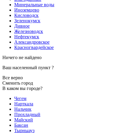
Минеральные воды
Иноземцево
Кисловодск
Зеленокумск
Дивное
Железноводск
Нефтекумск
Александровское
Красногвардейское
Ничего не найдено
Ваш населенный пункт
?
Все верно
Сменить город
В каком вы городе?
Чегем
Нарткала
Нальчик
Прохладный
Майский
Баксан
Тырныауз