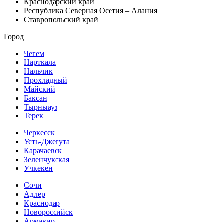
Краснодарский край
Республика Северная Осетия – Алания
Ставропольский край
Город
Чегем
Нарткала
Нальчик
Прохладный
Майский
Баксан
Тырныауз
Терек
Черкесск
Усть-Джегута
Карачаевск
Зеленчукская
Учкекен
Сочи
Адлер
Краснодар
Новороссийск
Армавир