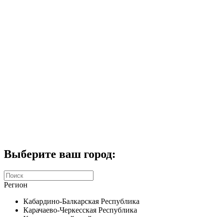
Комплекты домофонов
СКУД
Домофоны CTV
Портфолио
Услуги
Акции
Калькулятор
Контакты
Заказать звонок
Выберите ваш город:
Регион
Кабардино-Балкарская Республика
Карачаево-Черкесская Республика