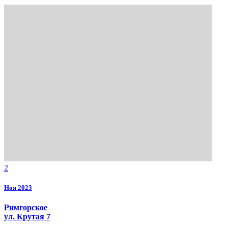
2
Ноя 2023
Римгорское
ул. Крутая 7