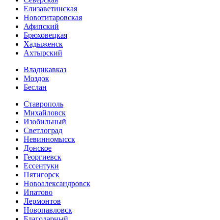
Елизаветинская
Новотитаровская
Афипский
Брюховецкая
Хадыженск
Ахтырский
Владикавказ
Моздок
Беслан
Ставрополь
Михайловск
Изобильный
Светлоград
Невинномысск
Донское
Георгиевск
Ессентуки
Пятигорск
Новоалександровск
Ипатово
Лермонтов
Новопавловск
Благодарный