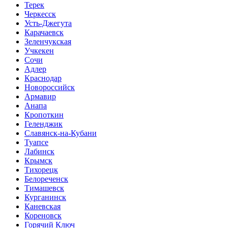
Терек
Черкесск
Усть-Джегута
Карачаевск
Зеленчукская
Учкекен
Сочи
Адлер
Краснодар
Новороссийск
Армавир
Анапа
Кропоткин
Геленджик
Славянск-на-Кубани
Туапсе
Лабинск
Крымск
Тихорецк
Белореченск
Тимашевск
Курганинск
Каневская
Кореновск
Горячий Ключ