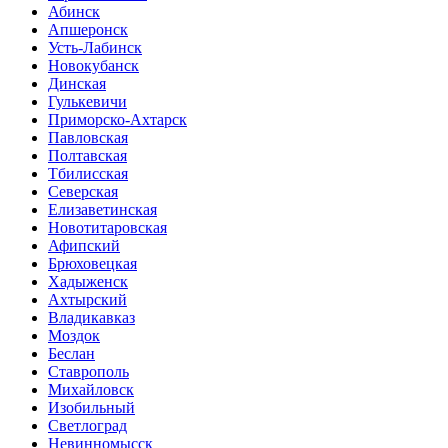
Абинск
Апшеронск
Усть-Лабинск
Новокубанск
Динская
Гулькевичи
Приморско-Ахтарск
Павловская
Полтавская
Тбилисская
Северская
Елизаветинская
Новотитаровская
Афипский
Брюховецкая
Хадыженск
Ахтырский
Владикавказ
Моздок
Беслан
Ставрополь
Михайловск
Изобильный
Светлоград
Невинномысск