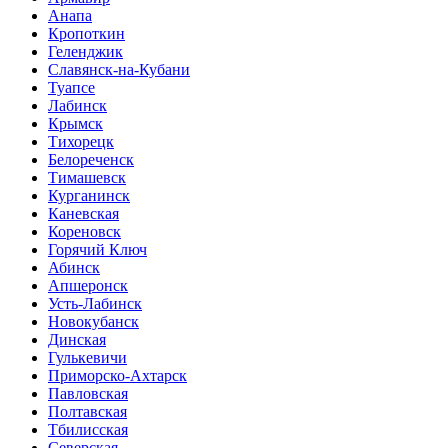
Анапа
Кропоткин
Геленджик
Славянск-на-Кубани
Туапсе
Лабинск
Крымск
Тихорецк
Белореченск
Тимашевск
Курганинск
Каневская
Кореновск
Горячий Ключ
Абинск
Апшеронск
Усть-Лабинск
Новокубанск
Динская
Гулькевичи
Приморско-Ахтарск
Павловская
Полтавская
Тбилисская
Северская