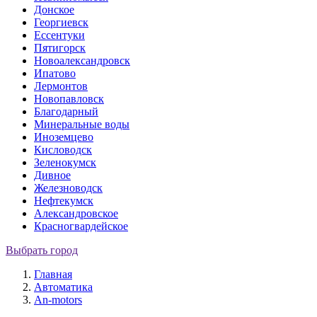
Донское
Георгиевск
Ессентуки
Пятигорск
Новоалександровск
Ипатово
Лермонтов
Новопавловск
Благодарный
Минеральные воды
Иноземцево
Кисловодск
Зеленокумск
Дивное
Железноводск
Нефтекумск
Александровское
Красногвардейское
Выбрать город
Главная
Автоматика
An-motors