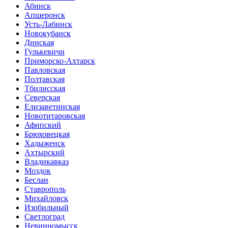
Абинск
Апшеронск
Усть-Лабинск
Новокубанск
Динская
Гулькевичи
Приморско-Ахтарск
Павловская
Полтавская
Тбилисская
Северская
Елизаветинская
Новотитаровская
Афипский
Брюховецкая
Хадыженск
Ахтырский
Владикавказ
Моздок
Беслан
Ставрополь
Михайловск
Изобильный
Светлоград
Невинномысск