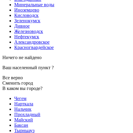
Минеральные воды
Иноземцево
Кисловодск
Зеленокумск
Дивное
Железноводск
Нефтекумск
Александровское
Красногвардейское
Ничего не найдено
Ваш населенный пункт
?
Все верно
Сменить город
В каком вы городе?
Чегем
Нарткала
Нальчик
Прохладный
Майский
Баксан
Тырныауз