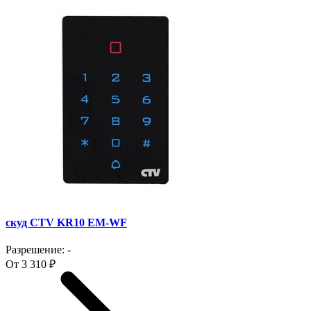
скуд CTV KR10 EM-WF
Разрешение: -
От 3 310 ₽