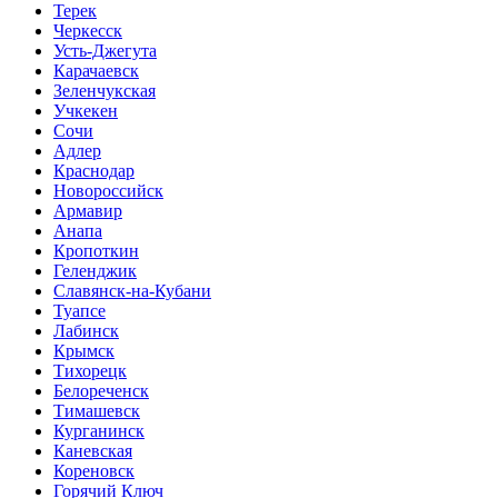
Терек
Черкесск
Усть-Джегута
Карачаевск
Зеленчукская
Учкекен
Сочи
Адлер
Краснодар
Новороссийск
Армавир
Анапа
Кропоткин
Геленджик
Славянск-на-Кубани
Туапсе
Лабинск
Крымск
Тихорецк
Белореченск
Тимашевск
Курганинск
Каневская
Кореновск
Горячий Ключ