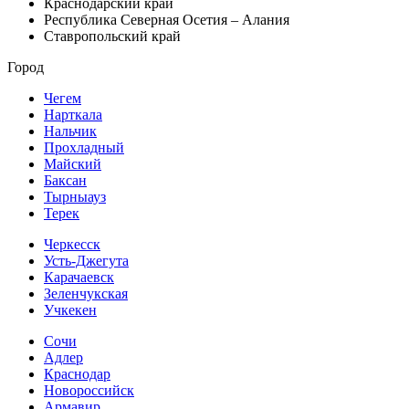
Краснодарский край
Республика Северная Осетия – Алания
Ставропольский край
Город
Чегем
Нарткала
Нальчик
Прохладный
Майский
Баксан
Тырныауз
Терек
Черкесск
Усть-Джегута
Карачаевск
Зеленчукская
Учкекен
Сочи
Адлер
Краснодар
Новороссийск
Армавир