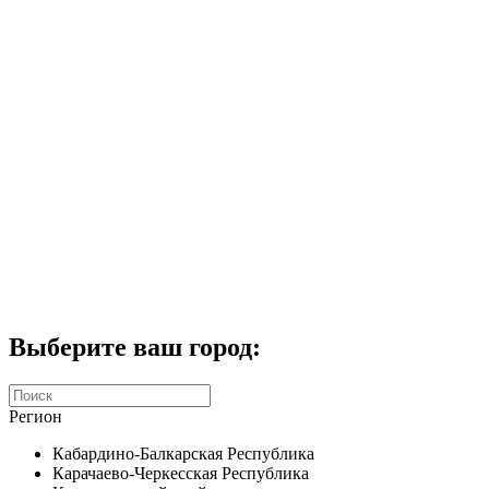
Комплекты домофонов
СКУД
Домофоны CTV
Портфолио
Услуги
Акции
Калькулятор
Контакты
Заказать звонок
Выберите ваш город:
Регион
Кабардино-Балкарская Республика
Карачаево-Черкесская Республика