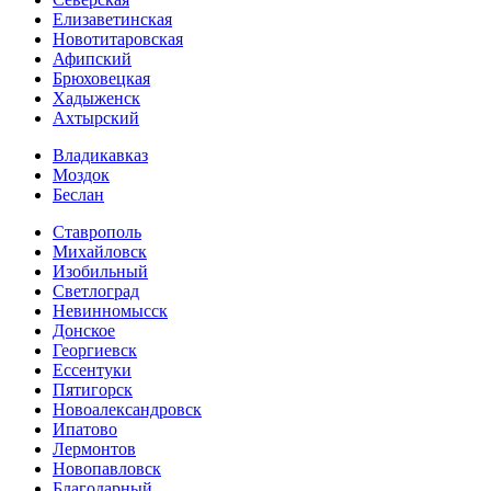
Елизаветинская
Новотитаровская
Афипский
Брюховецкая
Хадыженск
Ахтырский
Владикавказ
Моздок
Беслан
Ставрополь
Михайловск
Изобильный
Светлоград
Невинномысск
Донское
Георгиевск
Ессентуки
Пятигорск
Новоалександровск
Ипатово
Лермонтов
Новопавловск
Благодарный