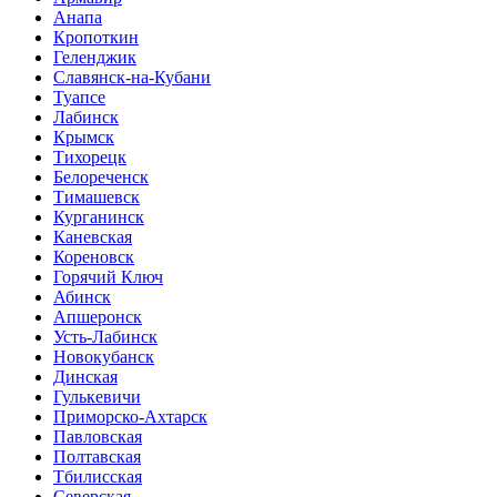
Анапа
Кропоткин
Геленджик
Славянск-на-Кубани
Туапсе
Лабинск
Крымск
Тихорецк
Белореченск
Тимашевск
Курганинск
Каневская
Кореновск
Горячий Ключ
Абинск
Апшеронск
Усть-Лабинск
Новокубанск
Динская
Гулькевичи
Приморско-Ахтарск
Павловская
Полтавская
Тбилисская
Северская