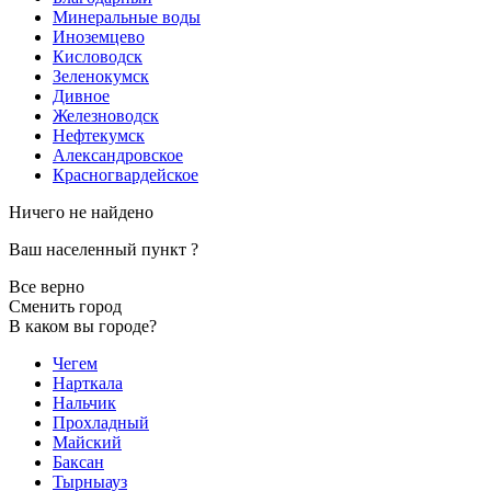
Минеральные воды
Иноземцево
Кисловодск
Зеленокумск
Дивное
Железноводск
Нефтекумск
Александровское
Красногвардейское
Ничего не найдено
Ваш населенный пункт
?
Все верно
Сменить город
В каком вы городе?
Чегем
Нарткала
Нальчик
Прохладный
Майский
Баксан
Тырныауз