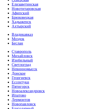
Елизаветинская
Новотитаровская
Афипский
Брюховецкая
Хадыженск
Ахтырский
Владикавказ
Моздок
Беслан
Ставрополь
Михайловск
Изобильный
Светлоград
Невинномысск
Донское
Георгиевск
Ессентуки
Пятигорск
Новоалександровск
Ипатово
Лермонтов
Новопавловск
Благодарный