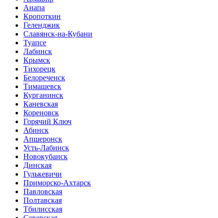
Анапа
Кропоткин
Геленджик
Славянск-на-Кубани
Туапсе
Лабинск
Крымск
Тихорецк
Белореченск
Тимашевск
Курганинск
Каневская
Кореновск
Горячий Ключ
Абинск
Апшеронск
Усть-Лабинск
Новокубанск
Динская
Гулькевичи
Приморско-Ахтарск
Павловская
Полтавская
Тбилисская
Северская