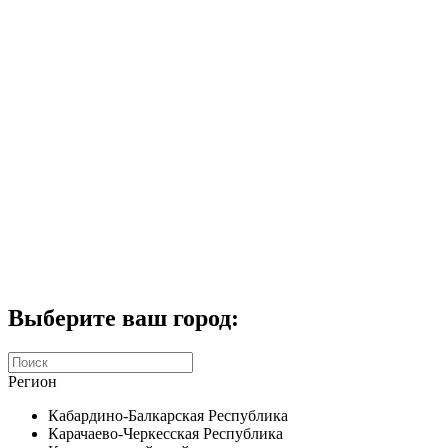
Комплекты домофонов
СКУД
Домофоны CTV
Портфолио
Услуги
Акции
Калькулятор
Контакты
Заказать звонок
Выберите ваш город:
Регион
Кабардино-Балкарская Республика
Карачаево-Черкесская Республика