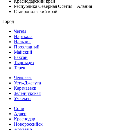
Краснодарский край
Республика Северная Осетия – Алания
Ставропольский край
Город
Чегем
Нарткала
Нальчик
Прохладный
Майский
Баксан
Тырныауз
Терек
Черкесск
Усть-Джегута
Карачаевск
Зеленчукская
Учкекен
Сочи
Адлер
Краснодар
Новороссийск
Армавир