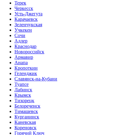
Терек
Черкесск
Усть-Джегута
Карачаевск
Зеленчукская
Учкекен
Сочи
Адлер
Краснодар
Новороссийск
Армавир
Анапа
Кропоткин
Геленджик
Славянск-на-Кубани
Туапсе
Лабинск
Крымск
Тихорецк
Белореченск
Тимашевск
Курганинск
Каневская
Кореновск
Горячий Ключ