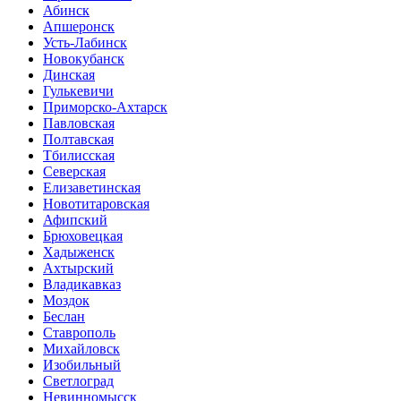
Абинск
Апшеронск
Усть-Лабинск
Новокубанск
Динская
Гулькевичи
Приморско-Ахтарск
Павловская
Полтавская
Тбилисская
Северская
Елизаветинская
Новотитаровская
Афипский
Брюховецкая
Хадыженск
Ахтырский
Владикавказ
Моздок
Беслан
Ставрополь
Михайловск
Изобильный
Светлоград
Невинномысск