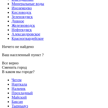
Минеральные воды
Иноземцево
Кисловодск
Зеленокумск
Дивное
Железноводск
Нефтекумск
Александровское
Красногвардейское
Ничего не найдено
Ваш населенный пункт
?
Все верно
Сменить город
В каком вы городе?
Чегем
Нарткала
Нальчик
Прохладный
Майский
Баксан
Тырныауз