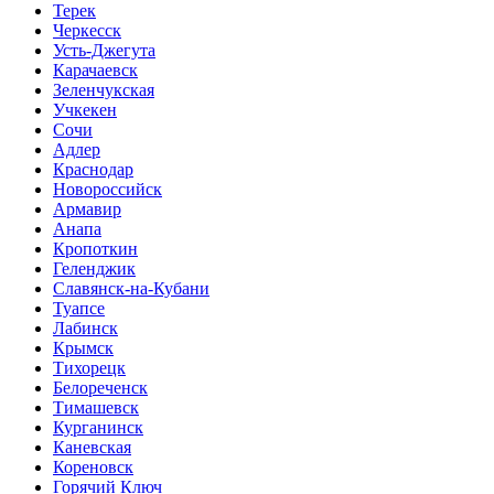
Терек
Черкесск
Усть-Джегута
Карачаевск
Зеленчукская
Учкекен
Сочи
Адлер
Краснодар
Новороссийск
Армавир
Анапа
Кропоткин
Геленджик
Славянск-на-Кубани
Туапсе
Лабинск
Крымск
Тихорецк
Белореченск
Тимашевск
Курганинск
Каневская
Кореновск
Горячий Ключ