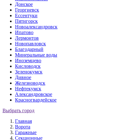
Донское
Георгиевск
Ессентуки
Пятигорск
Новоалександровск
Ипатово
Лермонтов
Новопавловск
Благодарный
Минеральные воды
Иноземцево
Кисловодск
Зеленокумск
Дивное
Железноводск
Нефтекумск
Александровское
Красногвардейское
Выбрать город
Главная
Ворота
Гаражные
Секционные