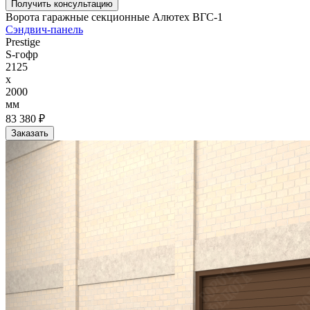
Получить консультацию
Ворота гаражные секционные Алютех ВГС-1
Сэндвич-панель
Prestige
S-гофр
2125
x
2000
мм
83 380 ₽
Заказать