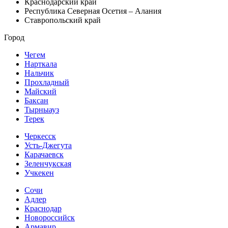
Краснодарский край
Республика Северная Осетия – Алания
Ставропольский край
Город
Чегем
Нарткала
Нальчик
Прохладный
Майский
Баксан
Тырныауз
Терек
Черкесск
Усть-Джегута
Карачаевск
Зеленчукская
Учкекен
Сочи
Адлер
Краснодар
Новороссийск
Армавир