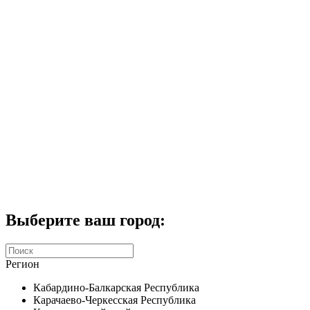
Комплекты домофонов
СКУД
Домофоны CTV
Портфолио
Услуги
Акции
Калькулятор
Контакты
Заказать звонок
Выберите ваш город:
Регион
Кабардино-Балкарская Республика
Карачаево-Черкесская Республика