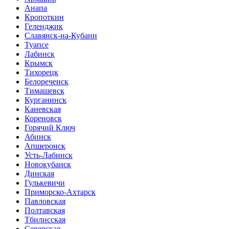
Анапа
Кропоткин
Геленджик
Славянск-на-Кубани
Туапсе
Лабинск
Крымск
Тихорецк
Белореченск
Тимашевск
Курганинск
Каневская
Кореновск
Горячий Ключ
Абинск
Апшеронск
Усть-Лабинск
Новокубанск
Динская
Гулькевичи
Приморско-Ахтарск
Павловская
Полтавская
Тбилисская
Северская