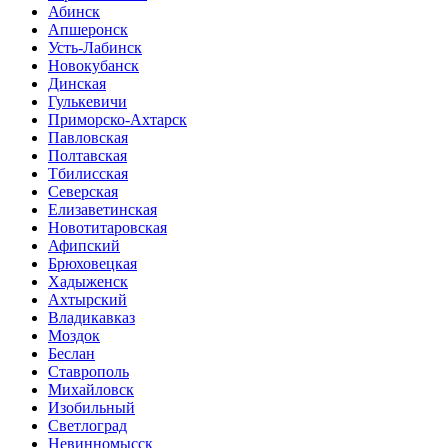
Абинск
Апшеронск
Усть-Лабинск
Новокубанск
Динская
Гулькевичи
Приморско-Ахтарск
Павловская
Полтавская
Тбилисская
Северская
Елизаветинская
Новотитаровская
Афипский
Брюховецкая
Хадыженск
Ахтырский
Владикавказ
Моздок
Беслан
Ставрополь
Михайловск
Изобильный
Светлоград
Невинномысск