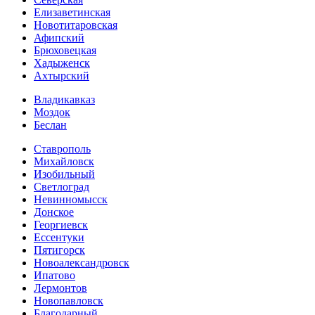
Елизаветинская
Новотитаровская
Афипский
Брюховецкая
Хадыженск
Ахтырский
Владикавказ
Моздок
Беслан
Ставрополь
Михайловск
Изобильный
Светлоград
Невинномысск
Донское
Георгиевск
Ессентуки
Пятигорск
Новоалександровск
Ипатово
Лермонтов
Новопавловск
Благодарный