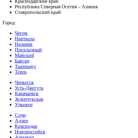
Краснодарский край
Республика Северная Осетия – Алания
Ставропольский край
Город
Чегем
Нарткала
Нальчик
Прохладный
Майский
Баксан
Тырныауз
Терек
Черкесск
Усть-Джегута
Карачаевск
Зеленчукская
Учкекен
Сочи
Адлер
Краснодар
Новороссийск
Армавир