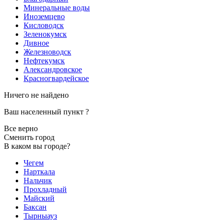
Минеральные воды
Иноземцево
Кисловодск
Зеленокумск
Дивное
Железноводск
Нефтекумск
Александровское
Красногвардейское
Ничего не найдено
Ваш населенный пункт
?
Все верно
Сменить город
В каком вы городе?
Чегем
Нарткала
Нальчик
Прохладный
Майский
Баксан
Тырныауз