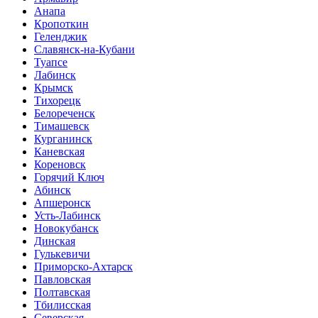
Анапа
Кропоткин
Геленджик
Славянск-на-Кубани
Туапсе
Лабинск
Крымск
Тихорецк
Белореченск
Тимашевск
Курганинск
Каневская
Кореновск
Горячий Ключ
Абинск
Апшеронск
Усть-Лабинск
Новокубанск
Динская
Гулькевичи
Приморско-Ахтарск
Павловская
Полтавская
Тбилисская
Северская