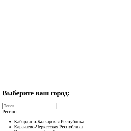
Комплекты домофонов
СКУД
Домофоны CTV
Портфолио
Услуги
Акции
Калькулятор
Контакты
Заказать звонок
Выберите ваш город:
Регион
Кабардино-Балкарская Республика
Карачаево-Черкесская Республика