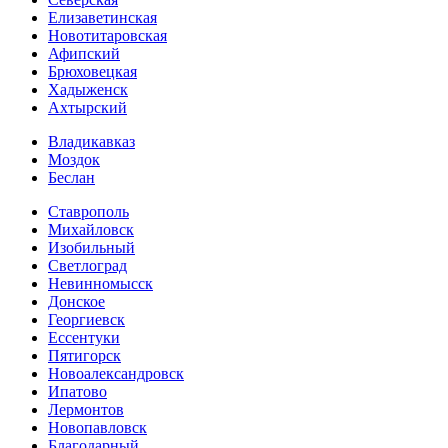
Елизаветинская
Новотитаровская
Афипский
Брюховецкая
Хадыженск
Ахтырский
Владикавказ
Моздок
Беслан
Ставрополь
Михайловск
Изобильный
Светлоград
Невинномысск
Донское
Георгиевск
Ессентуки
Пятигорск
Новоалександровск
Ипатово
Лермонтов
Новопавловск
Благодарный