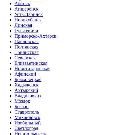
Абинск
Апшеронск
Усть-Лабинск
Новокубанск
Динская
Гулькевичи
Приморско-Ахтарск
Павловская
Полтавская
Тбилисская
Северская
Елизаветинская
Новотитаровская
Афипский
Брюховецкая
Хадыженск
Ахтырский
Владикавказ
Моздок
Беслан
Ставрополь
Михайловск
Изобильный
Светлоград
Невинномысск