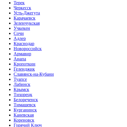
Терек
Черкесск
Усть-Джегута
Карачаевск
Зеленчукская
Учкекен
Сочи
Адлер
Краснодар
Новороссийск
Армавир
Анапа
Кропоткин
Геленджик
Славянск-на-Кубани
Туапсе
Лабинск
Крымск
Тихорецк
Белореченск
Тимашевск
Курганинск
Каневская
Кореновск
Горячий Ключ