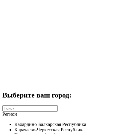
Комплекты домофонов
СКУД
Домофоны CTV
Портфолио
Услуги
Акции
Калькулятор
Контакты
Заказать звонок
Выберите ваш город:
Регион
Кабардино-Балкарская Республика
Карачаево-Черкесская Республика