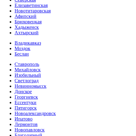
Елизаветинская
Новотитаровская
Афипский
Брюховецкая
Хадыженск
Ахтырский
Владикавказ
Моздок
Беслан
Ставрополь
Михайловск
Изобильный
Светлоград
Невинномысск
Донское
Георгиевск
Ессентуки
Пятигорск
Новоалександровск
Ипатово
Лермонтов
Новопавловск
Благодарный