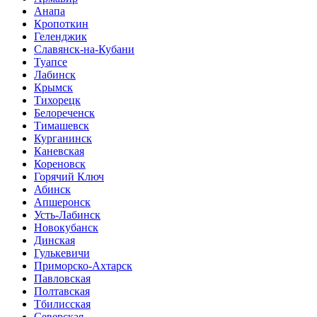
Анапа
Кропоткин
Геленджик
Славянск-на-Кубани
Туапсе
Лабинск
Крымск
Тихорецк
Белореченск
Тимашевск
Курганинск
Каневская
Кореновск
Горячий Ключ
Абинск
Апшеронск
Усть-Лабинск
Новокубанск
Динская
Гулькевичи
Приморско-Ахтарск
Павловская
Полтавская
Тбилисская
Северская