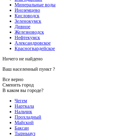
Минеральные воды
Иноземцево
Кисловодск
Зеленокумск
Дивное
Железноводск
Нефтекумск
Александровское
Красногвардейское
Ничего не найдено
Ваш населенный пункт
?
Все верно
Сменить город
В каком вы городе?
Чегем
Нарткала
Нальчик
Прохладный
Майский
Баксан
Тырныауз