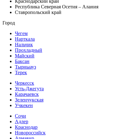
Краснодарский край
Республика Северная Осетия – Алания
Ставропольский край
Город
Чегем
Нарткала
Нальчик
Прохладный
Майский
Баксан
Тырныауз
Терек
Черкесск
Усть-Джегута
Карачаевск
Зеленчукская
Учкекен
Сочи
Адлер
Краснодар
Новороссийск
Армавир