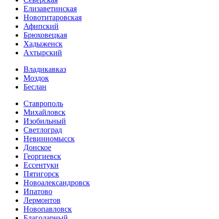
Елизаветинская
Новотитаровская
Афипский
Брюховецкая
Хадыженск
Ахтырский
Владикавказ
Моздок
Беслан
Ставрополь
Михайловск
Изобильный
Светлоград
Невинномысск
Донское
Георгиевск
Ессентуки
Пятигорск
Новоалександровск
Ипатово
Лермонтов
Новопавловск
Благодарный