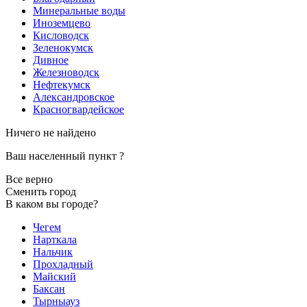
Минеральные воды
Иноземцево
Кисловодск
Зеленокумск
Дивное
Железноводск
Нефтекумск
Александровское
Красногвардейское
Ничего не найдено
Ваш населенный пункт
?
Все верно
Сменить город
В каком вы городе?
Чегем
Нарткала
Нальчик
Прохладный
Майский
Баксан
Тырныауз