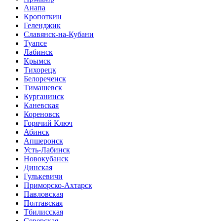
Анапа
Кропоткин
Геленджик
Славянск-на-Кубани
Туапсе
Лабинск
Крымск
Тихорецк
Белореченск
Тимашевск
Курганинск
Каневская
Кореновск
Горячий Ключ
Абинск
Апшеронск
Усть-Лабинск
Новокубанск
Динская
Гулькевичи
Приморско-Ахтарск
Павловская
Полтавская
Тбилисская
Северская