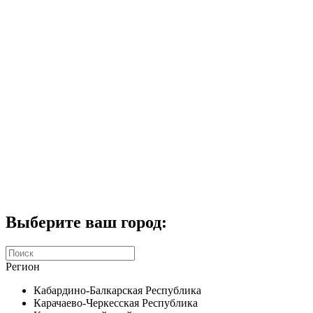
Комплекты домофонов
СКУД
Домофоны CTV
Портфолио
Услуги
Акции
Калькулятор
Контакты
Заказать звонок
Выберите ваш город:
Регион
Кабардино-Балкарская Республика
Карачаево-Черкесская Республика