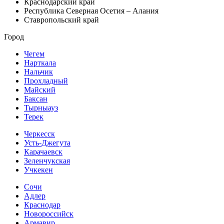
Краснодарский край
Республика Северная Осетия – Алания
Ставропольский край
Город
Чегем
Нарткала
Нальчик
Прохладный
Майский
Баксан
Тырныауз
Терек
Черкесск
Усть-Джегута
Карачаевск
Зеленчукская
Учкекен
Сочи
Адлер
Краснодар
Новороссийск
Армавир