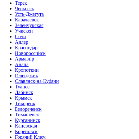
Терек
Черкесск
Усть-Джегута
Карачаевск
Зеленчукская
Учкекен
Сочи
Адлер
Краснодар
Новороссийск
Армавир
Анапа
Кропоткин
Геленджик
Славянск-на-Кубани
Туапсе
Лабинск
Крымск
Тихорецк
Белореченск
Тимашевск
Курганинск
Каневская
Кореновск
Горячий Ключ