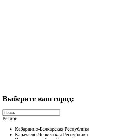
Комплекты домофонов
СКУД
Домофоны CTV
Портфолио
Услуги
Акции
Калькулятор
Контакты
Заказать звонок
Выберите ваш город:
Регион
Кабардино-Балкарская Республика
Карачаево-Черкесская Республика