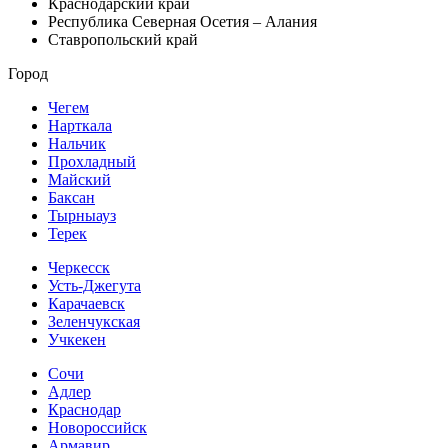
Краснодарский край
Республика Северная Осетия – Алания
Ставропольский край
Город
Чегем
Нарткала
Нальчик
Прохладный
Майский
Баксан
Тырныауз
Терек
Черкесск
Усть-Джегута
Карачаевск
Зеленчукская
Учкекен
Сочи
Адлер
Краснодар
Новороссийск
Армавир