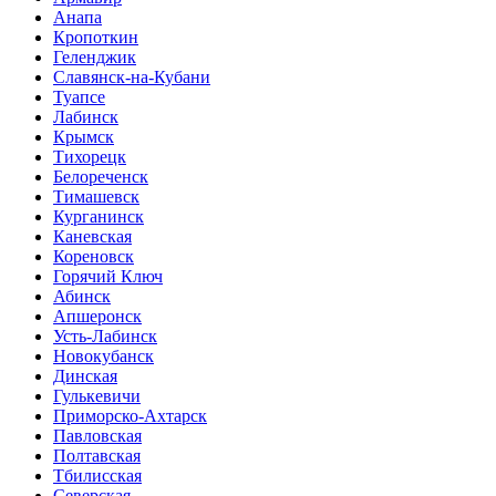
Анапа
Кропоткин
Геленджик
Славянск-на-Кубани
Туапсе
Лабинск
Крымск
Тихорецк
Белореченск
Тимашевск
Курганинск
Каневская
Кореновск
Горячий Ключ
Абинск
Апшеронск
Усть-Лабинск
Новокубанск
Динская
Гулькевичи
Приморско-Ахтарск
Павловская
Полтавская
Тбилисская
Северская