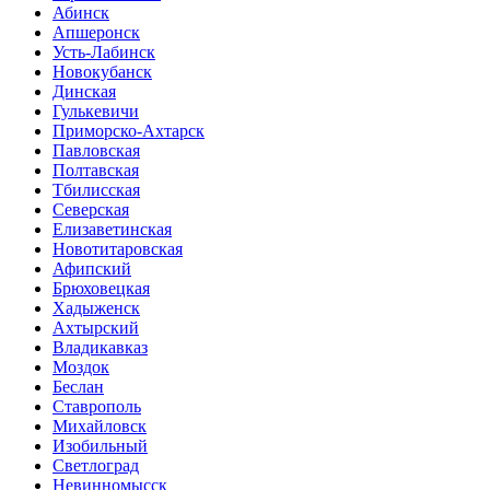
Абинск
Апшеронск
Усть-Лабинск
Новокубанск
Динская
Гулькевичи
Приморско-Ахтарск
Павловская
Полтавская
Тбилисская
Северская
Елизаветинская
Новотитаровская
Афипский
Брюховецкая
Хадыженск
Ахтырский
Владикавказ
Моздок
Беслан
Ставрополь
Михайловск
Изобильный
Светлоград
Невинномысск