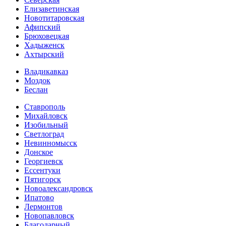
Елизаветинская
Новотитаровская
Афипский
Брюховецкая
Хадыженск
Ахтырский
Владикавказ
Моздок
Беслан
Ставрополь
Михайловск
Изобильный
Светлоград
Невинномысск
Донское
Георгиевск
Ессентуки
Пятигорск
Новоалександровск
Ипатово
Лермонтов
Новопавловск
Благодарный