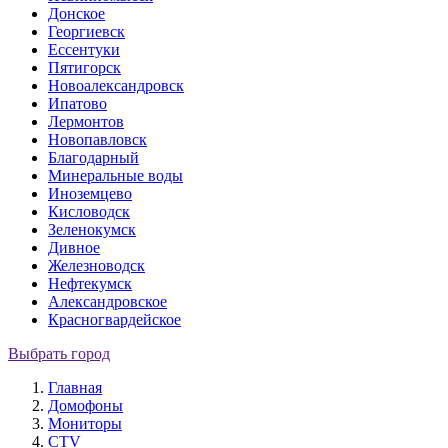
Донское
Георгиевск
Ессентуки
Пятигорск
Новоалександровск
Ипатово
Лермонтов
Новопавловск
Благодарный
Минеральные воды
Иноземцево
Кисловодск
Зеленокумск
Дивное
Железноводск
Нефтекумск
Александровское
Красногвардейское
Выбрать город
Главная
Домофоны
Мониторы
CTV