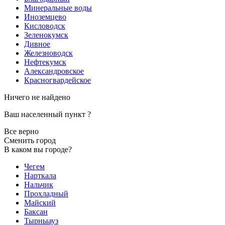
Минеральные воды
Иноземцево
Кисловодск
Зеленокумск
Дивное
Железноводск
Нефтекумск
Александровское
Красногвардейское
Ничего не найдено
Ваш населенный пункт
?
Все верно
Сменить город
В каком вы городе?
Чегем
Нарткала
Нальчик
Прохладный
Майский
Баксан
Тырныауз