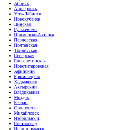
Абинск
Апшеронск
Усть-Лабинск
Новокубанск
Динская
Гулькевичи
Приморско-Ахтарск
Павловская
Полтавская
Тбилисская
Северская
Елизаветинская
Новотитаровская
Афипский
Брюховецкая
Хадыженск
Ахтырский
Владикавказ
Моздок
Беслан
Ставрополь
Михайловск
Изобильный
Светлоград
Невинномысск