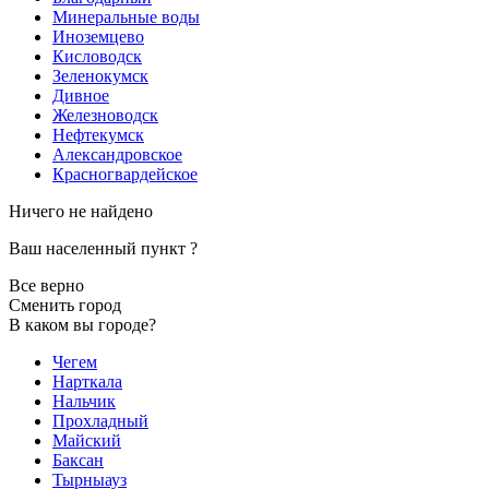
Минеральные воды
Иноземцево
Кисловодск
Зеленокумск
Дивное
Железноводск
Нефтекумск
Александровское
Красногвардейское
Ничего не найдено
Ваш населенный пункт
?
Все верно
Сменить город
В каком вы городе?
Чегем
Нарткала
Нальчик
Прохладный
Майский
Баксан
Тырныауз