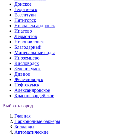
Донское
Георгиевск
Ессентуки
Пятигорск
Новоалександровск
Ипатово
Лермонтов
Новопавловск
Благодарный
Минеральные воды
Иноземцево
Кисловодск
Зеленокумск
Дивное
Железноводск
Нефтекумск
Александровское
Красногвардейское
Выбрать город
Главная
Парковочные барьеры
Болларды
Автоматические