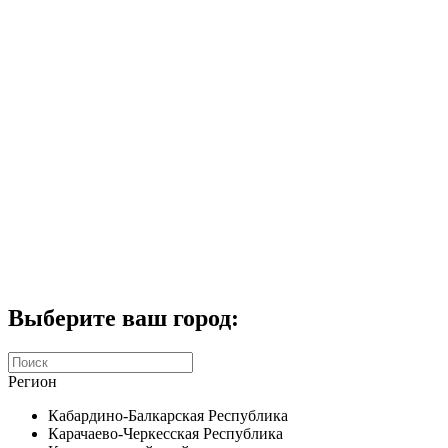
Комплекты домофонов
СКУД
Домофоны CTV
Портфолио
Услуги
Акции
Калькулятор
Контакты
Заказать звонок
Выберите ваш город:
Регион
Кабардино-Балкарская Республика
Карачаево-Черкесская Республика