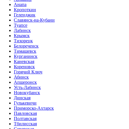
Анапа
Кропоткин
Геленджик
Славянск-на-Кубани
Туапсе
Лабинск
Крымск
Тихорецк
Белореченск
Тимашевск
Курганинск
Каневская
Кореновск
Горячий Ключ
Абинск
Апшеронск
Усть-Лабинск
Новокубанск
Динская
Гулькевичи
Приморско-Ахтарск
Павловская
Полтавская
Тбилисская
Северская