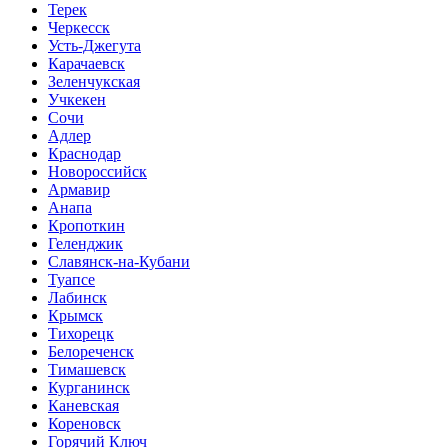
Терек
Черкесск
Усть-Джегута
Карачаевск
Зеленчукская
Учкекен
Сочи
Адлер
Краснодар
Новороссийск
Армавир
Анапа
Кропоткин
Геленджик
Славянск-на-Кубани
Туапсе
Лабинск
Крымск
Тихорецк
Белореченск
Тимашевск
Курганинск
Каневская
Кореновск
Горячий Ключ