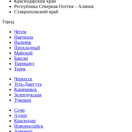
Краснодарский край
Республика Северная Осетия – Алания
Ставропольский край
Город
Чегем
Нарткала
Нальчик
Прохладный
Майский
Баксан
Тырныауз
Терек
Черкесск
Усть-Джегута
Карачаевск
Зеленчукская
Учкекен
Сочи
Адлер
Краснодар
Новороссийск
Армавир