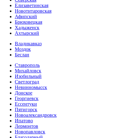
Елизаветинская
Новотитаровская
Афипский
Брюховецкая
Хадыженск
Ахтырский
Владикавказ
Моздок
Беслан
Ставрополь
Михайловск
Изобильный
Светлоград
Невинномысск
Донское
Георгиевск
Ессентуки
Пятигорск
Новоалександровск
Ипатово
Лермонтов
Новопавловск
Благодарный