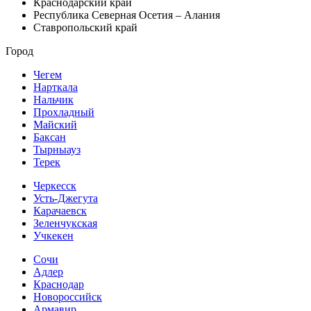
Краснодарский край
Республика Северная Осетия – Алания
Ставропольский край
Город
Чегем
Нарткала
Нальчик
Прохладный
Майский
Баксан
Тырныауз
Терек
Черкесск
Усть-Джегута
Карачаевск
Зеленчукская
Учкекен
Сочи
Адлер
Краснодар
Новороссийск
Армавир