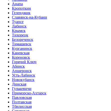
Анапа
Кропоткин
Геленджик
Славянск-на-Кубани
Туапсе
Лабинск
Крымск
Тихорецк
Белореченск
Тимашевск
Курганинск
Каневская
Кореновск
Горячий Ключ
Абинск
Апшеронск
Усть-Лабинск
Новокубанск
Динская
Гулькевичи
Приморско-Ахтарск
Павловская
Полтавская
Тбилисская
Северская