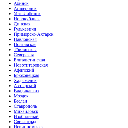
Абинск
Апшеронск
Усть-Лабинск
Новокубанск
Динская
Гулькевичи
Приморско-Ахтарск
Павловская
Полтавская
Тбилисская
Северская
Елизаветинская
Новотитаровская
Афипский
Брюховецкая
Хадыженск
Ахтырский
Владикавказ
Моздок
Беслан
Ставрополь
Михайловск
Изобильный
Светлоград
Невинномысск