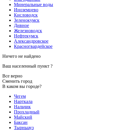
Минеральные воды
Иноземцево
Кисловодск
Зеленокумск
Дивное
Железноводск
Нефтекумск
Александровское
Красногвардейское
Ничего не найдено
Ваш населенный пункт
?
Все верно
Сменить город
В каком вы городе?
Чегем
Нарткала
Нальчик
Прохладный
Майский
Баксан
Тырныауз