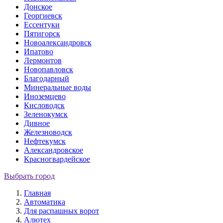
Донское
Георгиевск
Ессентуки
Пятигорск
Новоалександровск
Ипатово
Лермонтов
Новопавловск
Благодарный
Минеральные воды
Иноземцево
Кисловодск
Зеленокумск
Дивное
Железноводск
Нефтекумск
Александровское
Красногвардейское
Выбрать город
Главная
Автоматика
Для распашных ворот
Алютех