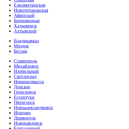
Елизаветинская
Новотитаровская
Афипский
Брюховецкая
Хадыженск
Ахтырский
Владикавказ
Моздок
Беслан
Ставрополь
Михайловск
Изобильный
Светлоград
Невинномысск
Донское
Георгиевск
Ессентуки
Пятигорск
Новоалександровск
Ипатово
Лермонтов
Новопавловск
Благодарный