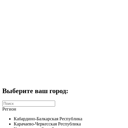
Комплекты домофонов
СКУД
Домофоны CTV
Портфолио
Услуги
Акции
Калькулятор
Контакты
Заказать звонок
Выберите ваш город:
Регион
Кабардино-Балкарская Республика
Карачаево-Черкесская Республика