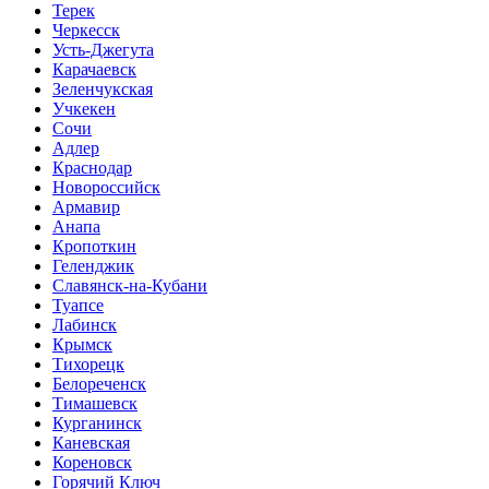
Терек
Черкесск
Усть-Джегута
Карачаевск
Зеленчукская
Учкекен
Сочи
Адлер
Краснодар
Новороссийск
Армавир
Анапа
Кропоткин
Геленджик
Славянск-на-Кубани
Туапсе
Лабинск
Крымск
Тихорецк
Белореченск
Тимашевск
Курганинск
Каневская
Кореновск
Горячий Ключ